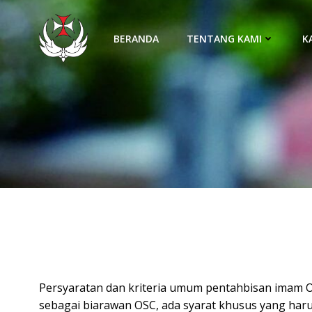
Skip
to
BERANDA
TENTANG KAMI
K
content
Persyaratan dan kriteria umum pentahbisan imam O
sebagai biarawan OSC, ada syarat khusus yang haru