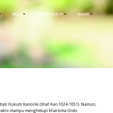
NOLA
KARYA KREATIF
GALERI
itab Hukum Kanonik (lihat Kan.1024-1051). Namun,
, yakni mampu menghidupi kharisma Ordo.