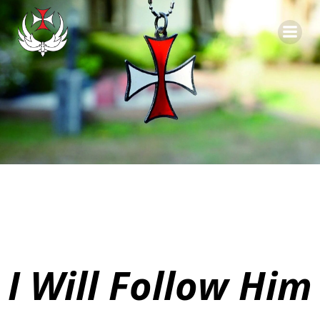
Skip
to
content
I Will Follow Him