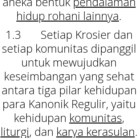
aneka bentuk
pendalaman
hidup rohani lainnya
.
1.3 Setiap Krosier dan
setiap komunitas dipanggil
untuk mewujudkan
keseimbangan yang sehat
antara tiga pilar kehidupan
para Kanonik Regulir, yaitu
kehidupan
komunitas
,
liturgi
, dan
karya kerasulan
.