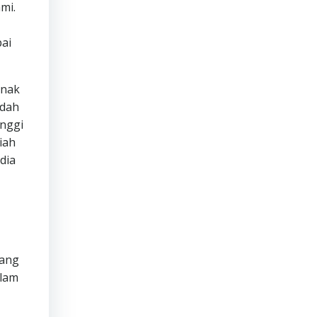
mi.
ai
anak
udah
inggi
iah
dia
tang
alam