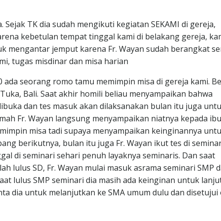
. Sejak TK dia sudah mengikuti kegiatan SEKAMI di gereja,
arena kebetulan tempat tinggal kami di belakang gereja, ka
tuk mengantar jemput karena Fr. Wayan sudah berangkat se
i, tugas misdinar dan misa harian
10 ada seorang romo tamu memimpin misa di gereja kami. Be
uka, Bali. Saat akhir homili beliau menyampaikan bahwa
buka dan tes masuk akan dilaksanakan bulan itu juga unt
rumah Fr. Wayan langsung menyampaikan niatnya kepada ib
mimpin misa tadi supaya menyampaikan keinginannya unt
g berikutnya, bulan itu juga Fr. Wayan ikut tes di seminar
al di seminari sehari penuh layaknya seminaris. Dan saat
elah lulus SD, Fr. Wayan mulai masuk asrama seminari SMP 
aat lulus SMP seminari dia masih ada keinginan untuk lanju
nta dia untuk melanjutkan ke SMA umum dulu dan disetujui 