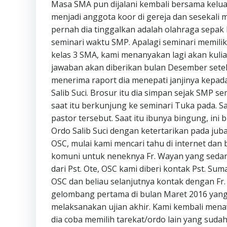
Masa SMA pun dijalani kembali bersama keluar
menjadi anggota koor di gereja dan sesekali m
pernah dia tinggalkan adalah olahraga sepak
seminari waktu SMP. Apalagi seminari memiliki
kelas 3 SMA, kami menanyakan lagi akan kul
jawaban akan diberikan bulan Desember set
menerima raport dia menepati janjinya kepad
Salib Suci. Brosur itu dia simpan sejak SMP s
saat itu berkunjung ke seminari Tuka pada. S
pastor tersebut. Saat itu ibunya bingung, ini
Ordo Salib Suci dengan ketertarikan pada jub
OSC, mulai kami mencari tahu di internet dan 
komuni untuk neneknya Fr. Wayan yang sedang 
dari Pst. Ote, OSC kami diberi kontak Pst. Su
OSC dan beliau selanjutnya kontak dengan Fr.
gelombang pertama di bulan Maret 2016 yang
melaksanakan ujian akhir. Kami kembali men
dia coba memilih tarekat/ordo lain yang suda