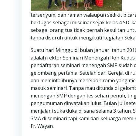
tersenyum, dan ramah walaupun sedikit bicara
bertugas sebagai misdinar sejak kelas 4 SD. k
sebagai orang tua tidak pernah kesulitan un
tanpa disuruh untuk mengikuti kegiatan Sekam
Suatu hari Minggu di bulan Januari tahun 20
adalah rektor Seminari Menengah Roh Kudus T
pendaftaran seminari menengah SMP sudah di
gelombang pertama. Setelah dari Gereja, di 
dan meminta ibunya menelpon romo yang me
masuk seminari. Tanpa mau ditunda di gelomban
menengah SMP dengan tes sehari penuh, tingg
pengumuman dinyatakan lulus. Bulan juli set
menjalani suka duka di sana selama 3 tahun. S
SMA di seminari tapi kami dari keluarga memi
Fr. Wayan.