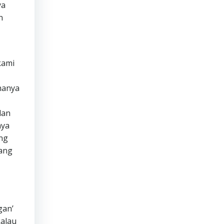
ya
n
kami
hanya
dan
nya
ng
yang
gan’
alau