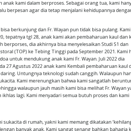
n anak kami dalam berproses. Sebagai orang tua, kami han
alu berpesan agar dia tetap menjalani kehidupannya denga
 bisa berkunjung dan Fr. Wayan pun tidak bisa pulang. Kami
0, tepatnya tgl 28, anak kami akan pembaharuan kaul dan 
h berporses, dia akhirnya bisa menyelesaikan Studi S1 dan
astoral (TOP) ke Tebing Tinggi pada September 2021. Kami 
rdoa untuk mendukung anak kami Fr. Wayan. Juli 2022 dia
ada 27 Agustus 2022 anak kami Kembali pembaharuan kaul 
ra daring. Untungnya teknologi sudah canggih. Walaupun ha
sukacita. Kami merenungkan bahwa kami sangatlah beruntu
ehingga walaupun jauh masih kami bisa melihat Fr. Wayan 
bih ikhlas lagi. Kami menyadari semua butuh proses dan kami
sukacita di rumah, yakni kami memang dikatakan ‘kehilan
engan banyak anak. Kami sangat senang bahkan bahagia k