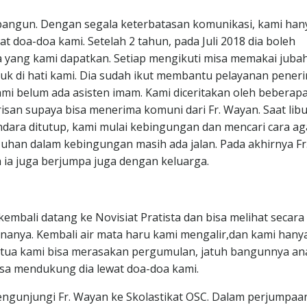
bangun. Dengan segala keterbatasan komunikasi, kami han
doa-doa kami. Setelah 2 tahun, pada Juli 2018 dia boleh
a yang kami dapatkan. Setiap mengikuti misa memakai jubah
uk di hati kami. Dia sudah ikut membantu pelayanan pener
kami belum ada asisten imam. Kami diceritakan oleh beberap
isan supaya bisa menerima komuni dari Fr. Wayan. Saat lib
ara ditutup, kami mulai kebingungan dan mencari cara ag
 Tuhan dalam kebingungan masih ada jalan. Pada akhirnya Fr
ia juga berjumpa juga dengan keluarga.
embali datang ke Novisiat Pratista dan bisa melihat secara
anya. Kembali air mata haru kami mengalir,dan kami hanya
 tua kami bisa merasakan pergumulan, jatuh bangunnya an
isa mendukung dia lewat doa-doa kami.
ngunjungi Fr. Wayan ke Skolastikat OSC. Dalam perjumpaan