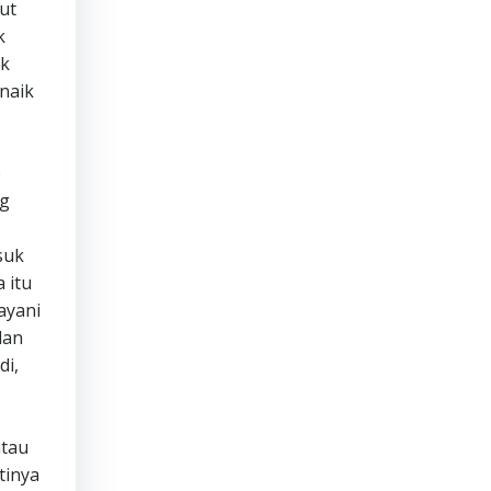
ut
k
uk
 naik
o
ng
suk
 itu
ayani
dan
di,
atau
tinya