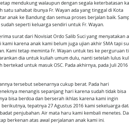
i tetap mendukung walaupun dengan segala keterbatasan ka
 satu sahabat ibunya Fr. Wayan ada yang tinggal di Kota
tar anak ke Bandung dan semua proses berjalan baik. Samp
 sudah seperti keluarga sendiri untuk Fr. Wayan.
rima surat dari Novisiat Ordo Salib Suci yang menyatakan 
i kami karena anak kami belum juga ujian akhir SMA tapi s
alan. Kami tetap meminta Fr. Wayan untuk tes ke perguruan t
rankan dia untuk kuliah umum dulu, nanti setelah lulus kul
h bertekad untuk masuk OSC. Pada akhirnya, pada Juli 2016 
nnya tersebut sebenarnya cukup berat. Pada hari
neknya menangis sepanjang hari karena sudah tidak bisa
ya bisa berdoa dan berserah ikhlas karena kami ingin
berikutnya, tepatnya 27 Agustus 2016 kami sekeluarga da
m ibadat penjubahan. Air mata haru kami kembali menetes. D
ap berkenan atas awal perjalanan anak kami ini.