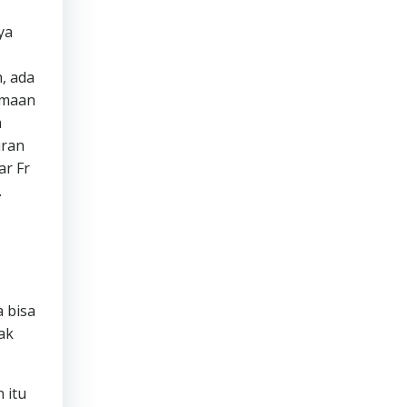
ya
, ada
imaan
a
uran
ar Fr
.
 bisa
ak
 itu