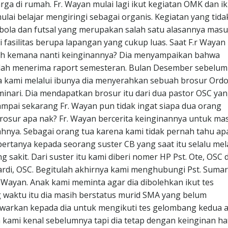
ga di rumah. Fr. Wayan mulai lagi ikut kegiatan OMK dan ik
ulai belajar mengiringi sebagai organis. Kegiatan yang tida
 bola dan futsal yang merupakan salah satu alasannya mas
 fasilitas berupa lapangan yang cukup luas. Saat F.r Wayan
iah kemana nanti keinginannya? Dia menyampaikan bahwa
elah menerima raport semesteran. Bulan Desember sebelum
a kami melalui ibunya dia menyerahkan sebuah brosur Ord
eminari. Dia mendapatkan brosur itu dari dua pastor OSC ya
ampai sekarang Fr. Wayan pun tidak ingat siapa dua orang
 brosur apa nak? Fr. Wayan bercerita keinginannya untuk ma
ahnya. Sebagai orang tua karena kami tidak pernah tahu apa
bertanya kepada seorang suster CB yang saat itu selalu mel
sakit. Dari suster itu kami diberi nomer HP Pst. Ote, OSC 
mardi, OSC. Begitulah akhirnya kami menghubungi Pst. Sumar
 Wayan. Anak kami meminta agar dia dibolehkan ikut tes
 waktu itu dia masih berstatus murid SMA yang belum
awarkan kepada dia untuk mengikuti tes gelombang kedua 
h kami kenal sebelumnya tapi dia tetap dengan keinginan ha