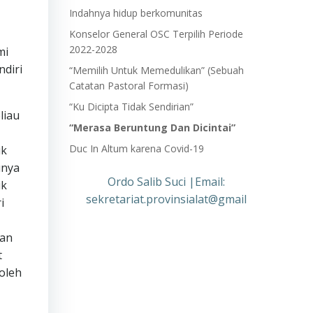
Indahnya hidup berkomunitas
Konselor General OSC Terpilih Periode
2022-2028
mi
ndiri
“Memilih Untuk Memedulikan” (Sebuah
Catatan Pastoral Formasi)
“Ku Dicipta Tidak Sendirian”
liau
“Merasa Beruntung Dan Dicintai”
Duc In Altum karena Covid-19
uk
unya
Ordo Salib Suci |Email:
uk
sekretariat.provinsialat@gmail
i
dan
t
oleh