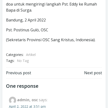
doa untuk mengiringi langkah Pst. Eddy ke Rumah
Bapa di Surga.
Bandung, 2 April 2022
Pst. Postinus Gulö, OSC
(Sekretaris Provinsi OSC Sang Kristus, Indonesia).
Categories:
Artikel
Tags:
No Tag
Post
Post
Previous post
Next post
navigation
navigation
One response
admin, osc
says:
April 2, 2022 at 3:51 pm