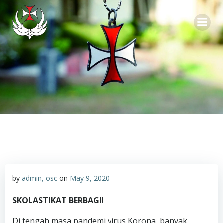
Skip
to
content
by
admin, osc
on
May 9, 2020
SKOLASTIKAT BERBAGI
!
Di tengah masa pandemi virus Korona, banyak